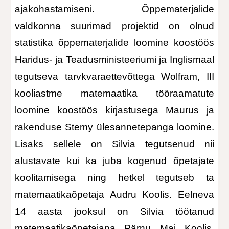
ajakohastamiseni. Õppematerjalide
valdkonna suurimad projektid on olnud
statistika õppematerjalide loomine koostöös
Haridus- ja Teadusministeeriumi ja Inglismaal
tegutseva tarvkvaraettevõttega Wolfram, III
kooliastme matemaatika tööraamatute
loomine koostöös kirjastusega Maurus ja
rakenduse Stemy ülesannetepanga loomine.
Lisaks sellele on Silvia tegutsenud nii
alustavate kui ka juba kogenud õpetajate
koolitamisega ning hetkel tegutseb ta
matemaatikaõpetaja Audru Koolis. Eelneva
14 aasta jooksul on Silvia töötanud
matemaatikaõpetajana Pärnu Mai Koolis,