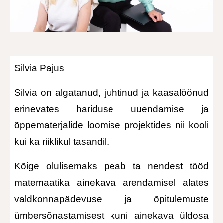
Silvia Pajus
Silvia on algatanud, juhtinud ja kaasalöönud
erinevates hariduse uuendamise ja
õppematerjalide loomise projektides nii kooli
kui ka riiklikul tasandil.
Kõige olulisemaks peab ta nendest tööd
matemaatika ainekava arendamisel alates
valdkonnapädevuse ja õpitulemuste
ümbersõnastamisest kuni ainekava üldosa