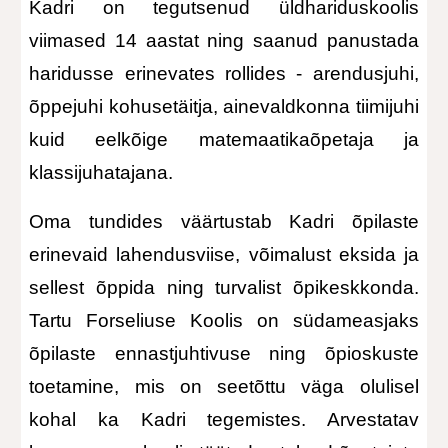
Kadri on tegutsenud üldhariduskoolis
viimased 1
4
aastat ning saanud panustada
haridusse erinevates rollides - arendus
juhi,
õppejuhi kohusetäitja, ainevaldkonna tiimijuhi
kuid eelkõige matemaatikaõpetaja ja
klassijuhatajana
.
Oma tundides väärtustab Kadri õpilaste
erinevaid lahendusviise, võimalust eksida ja
sellest õppida ning turvalist õpikeskkonda.
Tartu Forseliuse Koolis on südameasjaks
õpilaste
ennastjuhtivuse ning õpioskuste
toetamine, mis on seetõttu väga olulisel
kohal ka Kadri tegemistes. Arvestatav