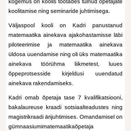
kogemus on koolis töötades tulnud õpetajate
koolitamise ning seminaride juhtimisega.
Väljaspool kooli on
Kadri panustanud
matemaatika ainekava ajakohastamisse läbi
piloteerimise ja matemaatika ainekava
üldosa uuendamise ning
oli
üks matemaatika
ainekava töörühma liikmetest,
luues
õppeprotsesside kirjeldusi uuendatud
ainekava
rakendamiseks.
Kadri omab õpetaja tase 7 kvalifikatsiooni,
bakalaureuse kraadi sotsiaalteadustes ning
magistrikraadi ärijuhtimises. Omandamisel on
gümnaasiumimatemaatikaõpetaja