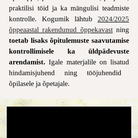
praktilisi töid
ja ka mängulisi teadmiste
kontrolle.
Kogumik lähtub
2024/2025
õppeaastal rakendu
nud
õppekavast
ning
toetab lisaks õpitulemuste saavutamise
kontrollimisele ka üldpädevuste
arendamist.
Igale
materjalile
on
lisatud
hindamisjuhend ning tööjuhendid
õpilasele ja õpetajale
.