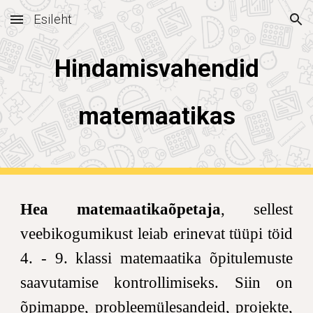
Esileht
Skip to main content
Skip to navigation
Hindamisvahendid
matemaatikas
Hea
matemaatikaõpetaja
, sellest
veebikogumikust
leiab
erinevat
tüüpi töid
4.
- 9. klassi matemaatika õpitulemuste
saavutamise kontrollimiseks. Siin on
õpimappe, probleemülesandeid, projekte,